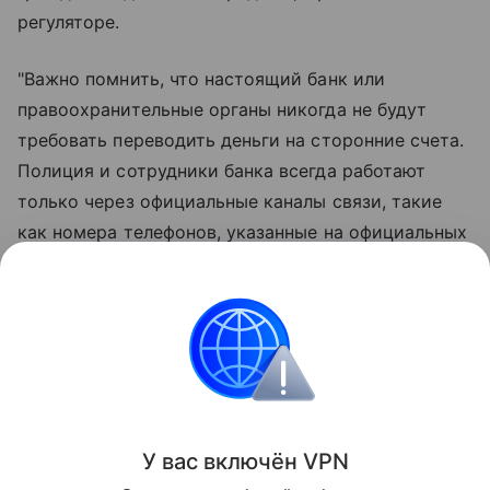
регуляторе.
"Важно помнить, что настоящий банк или
правоохранительные органы никогда не будут
требовать переводить деньги на сторонние счета.
Полиция и сотрудники банка всегда работают
только через официальные каналы связи, такие
как номера телефонов, указанные на официальных
сайтах. Поэтому если вам позвонили с
требованием перевести деньги, не стоит доверять
такому звонку, даже если вам кажется, что он
исходил от знакомого человека", - добавили в
Нацбанке.
Поделиться
У вас включ
ён
V
P
N