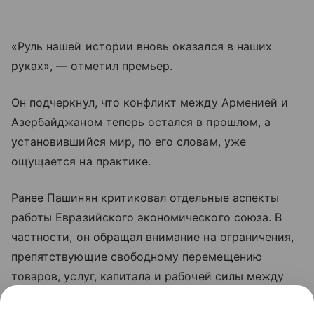
«Руль нашей истории вновь оказался в наших
руках», — отметил премьер.
Он подчеркнул, что конфликт между Арменией и
Азербайджаном теперь остался в прошлом, а
установившийся мир, по его словам, уже
ощущается на практике.
Ранее Пашинян критиковал отдельные аспекты
работы Евразийского экономического союза. В
частности, он обращал внимание на ограничения,
препятствующие свободному перемещению
товаров, услуг, капитала и рабочей силы между
странами объединения. По мнению премьера,