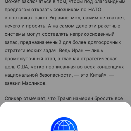
может заключаться в том, чтобы под благовидным
предлогом отказать союзникам по НАТО
в поставках ракет Украине: мол, самим не хватает,
нечего и просить. А на самом деле эти ракетные
системы могут составлять неприкосновенный
запас, предназначенный для более долгосрочных
стратегических задач. Ведь Иран — лишь
промежуточный этап, а главная стратегическая
цель США, четко прописанная во всех концепциях
национальной безопасности, — это Китай», —
заявил Масликов.
Спикер отмечает, что Трамп намерен бросить все
силы на сдерживание Пекина, так как именно
Китай выдавливает экономику США с мировых
рынков.