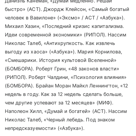
Даниэль Канеман, «Думай медленно. Решай
быстро» (АСТ). Джордж Клейсон, «Самый богатый
человек в Вавилоне» («Эксмо» / АСТ / «Азбука»).
Михаил Хазин, «Последний кризис капитализма.
Идеи современной экономики» (РИПОЛ). Нассим
Николас Талеб, «Антихрупкость. Как извлечь
выгоду из хаоса» («Азбука»). Мария Корнилова,
«Смешарики. История культовой Вселенной»
(БОМБОРА). Роберт Грин, «48 законов власти»
(РИПОЛ). Роберт Чалдини, «Психология влияния»
(БОМБОРА). Брайан Моран Майкл Леннингтон, «12
недель в году. Как за 12 недель сделать больше,
чем другие успевают за 12 месяцев» (МИФ).
Наполеон Хилл, «Думай и богатей» (АСТ). Нассим
Николас Талеб, «Черный лебедь. Под знаком
непредсказуемости» («Азбука»).