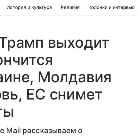
История и культура
Религия
Колонки и интервью
 Трамп выходит
ончится
аине, Молдавия
вь, ЕС снимет
ты
е Mail рассказываем о