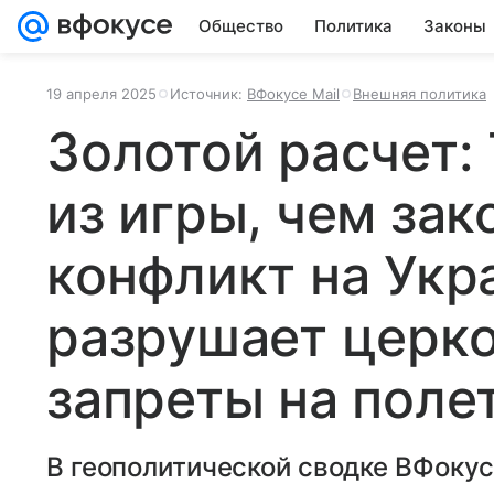
Общество
Политика
Законы
19 апреля 2025
Источник:
ВФокусе Mail
Внешняя политика
Золотой расчет:
из игры, чем зак
конфликт на Укр
разрушает церко
запреты на поле
В геополитической сводке ВФокус