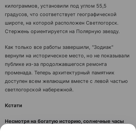
килограммов, установили под углом 55,5
градусов, что соответствует географической
широте, на которой расположен Светлогорск.
Стержень ориентируется на Полярную звезду.
Как только все работы завершили, "Зодиак"
вернули на историческое место, но не показывали
публике из-за продолжавшегося ремонта
променада. Теперь архитектурный памятник
доступен всем желающим вместе с левой частью
светлогорской набережной.
Кстати
Несмотря на богатую историю, солнечные часы
официально включили в единый государственный