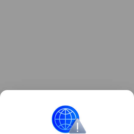
Агентство Associated Press пишет, что
официальный представитель полиции Таиланда
Траиронг Пивпан назвал наиболее вероятной
версию о том, что злоумышленник взял оружие у
кого-то из членов своей семьи.