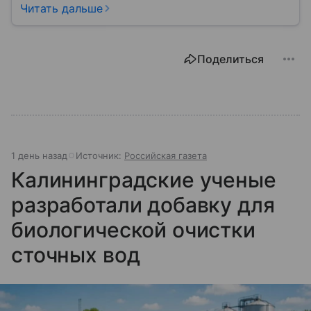
Роспотребнадзор — федеральная служба, которая
Читать дальше
защищает права потребителей и следит за
санитарной безопасностью. В статье расскажем, как
устроена эта служба, чем она занимается и почему
Поделиться
её работа важна для каждого жителя России.
1 день назад
Источник:
Российская газета
Калининградские ученые
разработали добавку для
биологической очистки
сточных вод