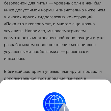
безопасной для питья — уровень соли в ней был
ниже допустимой нормы и значительно ниже, чем
у многих других гидрогелевых конструкций.
«Пока это эксперимент, и многое еще можно
улучшить. Например, мы рассматриваем
возможность многопанельной конструкции и уже
разрабатываем новое поколение материала с
улучшенными свойствами», — рассказали
инженеры.
В ближайшее время ученые планируют провести
дополнительное тестирование панелей в
других регионах с дефицитом пресной воды.
➤ Подписывайтесь на телеграм-канал «РБК
Трендов» — будьте в курсе последних тенденций в