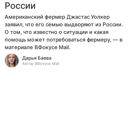
России
Американский фермер Джастас Уолкер
заявил, что его семью выдворяют из России.
О том, что известно о ситуации и какая
помощь может потребоваться фермеру, — в
материале ВФокусе Mail.
Дарья Баева
Автор ВФокусе Mail
Выберите комментарий
Выберите комментарий
Выберите комментарий
Информация полезная и актуальная
Информация полезная и актуальная
Информация полезная и актуальная