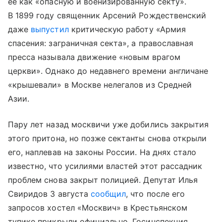
ее как «опасную и военизированную секту».
В 1899 году священник Арсений Рождественский
даже
выпустил
критическую работу «Армия
спасения: заграничная секта», а православная
пресса называла движение «новым врагом
церкви». Однако до недавнего времени англичане
«крышевали» в Москве нелегалов из Средней
Азии.
Пару лет назад москвичи уже добились закрытия
этого притона, но позже сектанты снова открыли
его, наплевав на законы России. На днях стало
известно, что усилиями властей этот рассадник
проблем снова закрыт полицией. Депутат Илья
Свиридов 3 августа
сообщил
, что после его
запросов хостел «Москвич» в Крестьянском
тупике прикрыли официально. Госинспекция