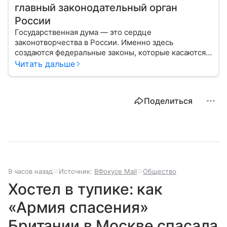
главный законодательный орган
России
Государственная дума — это сердце
законотворчества в России. Именно здесь
создаются федеральные законы, которые касаются
жизни каждого гражданина: от образования и
Читать дальше
медицины до налогов и внешней политики. В статье
разберем, как устроена Дума.
Поделиться
9 часов назад
Источник:
ВФокусе Mail
Общество
Хостел в тупике: как
«Армия спасения»
Британии в Москве спасала