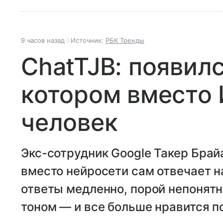
9 часов назад
Источник:
РБК Тренды
ChatTJB: появилс
котором вместо 
человек
Экс-сотрудник Google Такер Брайа
вместо нейросети сам отвечает н
ответы медленно, порой непонятн
тоном — и все больше нравится 