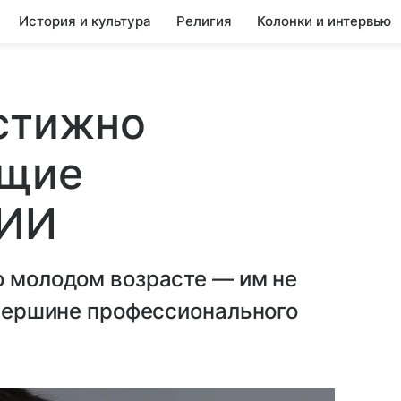
История и культура
Религия
Колонки и интервью
остижно
ущие
 ИИ
о молодом возрасте — им не
а вершине профессионального