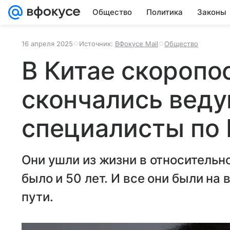
Общество
Политика
Законы
16 апреля 2025
Источник:
ВФокусе Mail
Общество
В Китае скороп
скончались вед
специалисты по
Они ушли из жизни в относительн
было и 50 лет. И все они были н
пути.