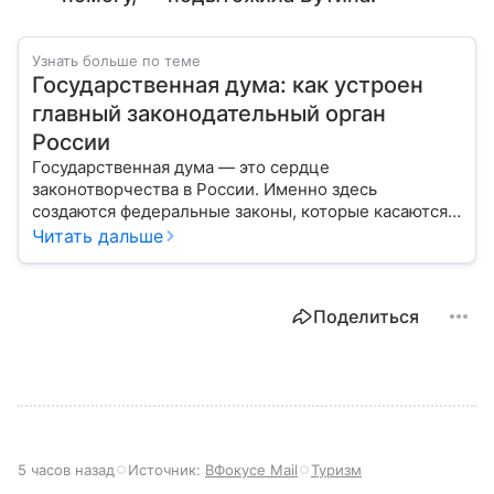
Узнать больше по теме
Государственная дума: как устроен
главный законодательный орган
России
Государственная дума — это сердце
законотворчества в России. Именно здесь
создаются федеральные законы, которые касаются
жизни каждого гражданина: от образования и
Читать дальше
медицины до налогов и внешней политики. В статье
разберем, как устроена Дума.
Поделиться
5 часов назад
Источник:
ВФокусе Mail
Туризм