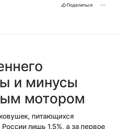
Поделиться
еннего
ы и минусы
ным мотором
гковушек, питающихся
России лишь 1,5%, а за первое