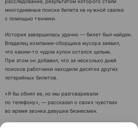
расследование, результатом которого стали
многодневные поиски билета на нужной свалке
с помощью техники.
История завершилась удачно — билет был найден.
Владелец компании-сборщика мусора заявил,
что каким-то чудом купон остался целым.
При этом он добавил, что за несколько дней
поисков работники находили десятки других
лотерейных билетов.
«Я бы обнял ее, но мы разговаривали
по телефону», — рассказал о своих чувствах
во время звонка девушке бизнесмен.
Итальянка оплатила мусорной компании все
расходы, связанные с поиском ее билета. Приз