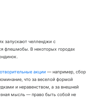
тях запускают челленджи с
ся флешмобы. В некоторых городах
ондинок.
готворительные акции
— например, сбор
поминание, что за веселой формой
удками и неравенством, а за внешней
езная мысль — право быть собой не