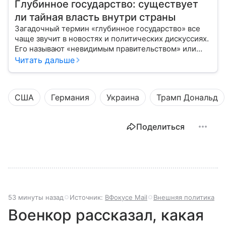
Глубинное государство: существует
ли тайная власть внутри страны
Загадочный термин «глубинное государство» все
чаще звучит в новостях и политических дискуссиях.
Его называют «невидимым правительством» или
«тайной сетью элит», которая якобы управляет
Читать дальше
страной из‐за кулис.
США
Германия
Украина
Трамп Дональд
Поделиться
53 минуты назад
Источник:
ВФокусе Mail
Внешняя политика
Военкор рассказал, какая