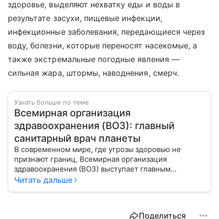
здоровье, выделяют нехватку еды и воды в
результате засухи, пищевые инфекции,
инфекционные заболевания, передающиеся через
воду, болезни, которые переносят насекомые, а
также экстремальные погодные явления —
сильная жара, штормы, наводнения, смерч.
Узнать больше по теме
Всемирная организация
здравоохранения (ВОЗ): главный
санитарный врач планеты
В современном мире, где угрозы здоровью не
признают границ, Всемирная организация
здравоохранения (ВОЗ) выступает главным
координатором глобального здравоохранения. Эта
Читать дальше
организация не просто борется с эпидемиями, а
провозглашает здоровье фундаментальным правом
человека, работая над его реализацией для
Поделиться
миллиардов людей. Как устроен этот «командный