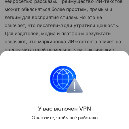
нейросетью рассказы. Преимущество ИИ-текстов
может объясняться более простым, прямым и
легким для восприятия стилем. Но это не
означает, что писатели-люди утратили ценность.
Для издателей, медиа и платформ результаты
означают, что маркировка ИИ-контента влияет на
оценку читателей не меньше, чем фактические
характеристики самого текста.
➤ Подписывайтесь на телеграм-канал «РБК
Трендов» — будьте в курсе последних тенденций в
науке, бизнесе, обществе и технологиях.
Поделиться
У вас включ
ён
V
P
N
Отключите, чтобы всё работало