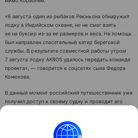
мимо кораблем.
«6 августа один из рыбаков Реюньона обнаружил
лодку в Индийском океане, но не смог взять
ее на буксир из-за ее размеров и веса. На помощь
был направлен спасательный катер береговой
службы. В результате совместной работы утром
7 августа лодку AKROS удалось передать команде
проекта», — говорится в соцсетях сына Федора
Конюхова.
В данный момент российский путешественник уже
получил доступ к своему судну и проводит его
осмотр. Сообщается, что носовой отсек лодки
остался сухим, а кормовые отсеки заполнены
водой.