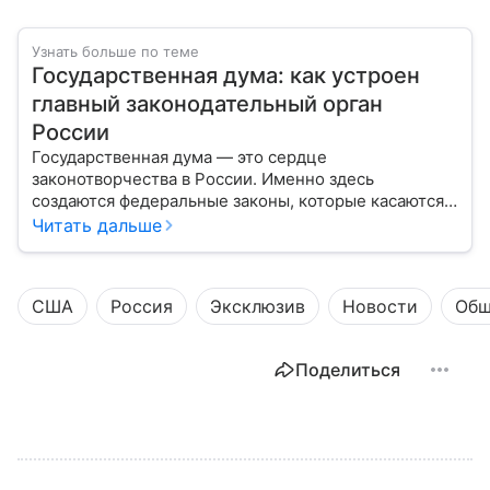
Узнать больше по теме
Государственная дума: как устроен
главный законодательный орган
России
Государственная дума — это сердце
законотворчества в России. Именно здесь
создаются федеральные законы, которые касаются
жизни каждого гражданина: от образования и
Читать дальше
медицины до налогов и внешней политики. В статье
разберем, как устроена Дума.
США
Россия
Эксклюзив
Новости
Общ
Поделиться