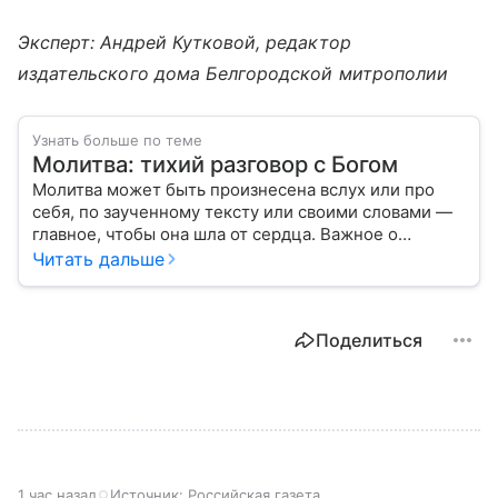
Эксперт: Андрей Кутковой,
редактор
издательского дома Белгородской митрополии
Узнать больше по теме
Молитва: тихий разговор с Богом
Молитва может быть произнесена вслух или про
себя, по заученному тексту или своими словами —
главное, чтобы она шла от сердца. Важное о
значении молитв — в нашем материале.
Читать дальше
Поделиться
1 час назад
Источник:
Российская газета