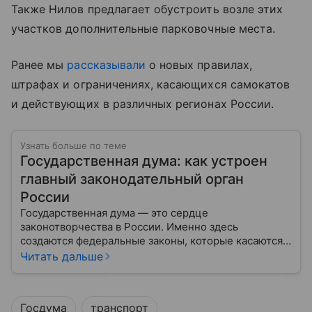
Также Нилов предлагает обустроить возле этих
участков дополнительные парковочные места.
Ранее мы
рассказывали
о новых правилах,
штрафах и ограничениях, касающихся самокатов
и действующих в различных регионах России.
Узнать больше по теме
Государственная дума: как устроен
главный законодательный орган
России
Государственная дума — это сердце
законотворчества в России. Именно здесь
создаются федеральные законы, которые касаются
жизни каждого гражданина: от образования и
Читать дальше
медицины до налогов и внешней политики. В статье
разберем, как устроена Дума.
Госдума
транспорт