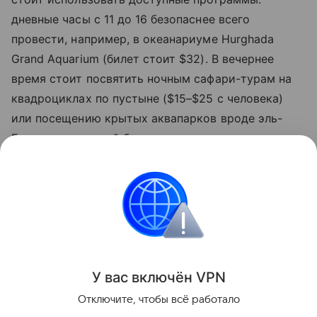
дневные часы с 11 до 16 безопаснее всего
провести, например, в океанариуме Hurghada
Grand Aquarium (билет стоит $32). В вечернее
время стоит посвятить ночным сафари-турам на
квадроциклах по пустыне ($15–$25 с человека)
или посещению крытых аквапарков вроде эль-
Гуны, где вечерний билет после захода солнца
обойдется в $30», - советует эксперт по
египетскому направлению Фуад эль Гохари.
Египет
Туризм
Новости
Поделиться
У вас включ
ён
V
P
N
Отключите, чтобы всё работало