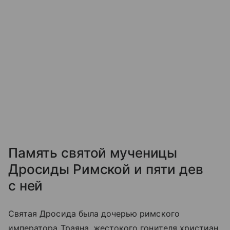
Память святой мученицы
Дросиды Римской и пяти дев
с ней
Святая Дросида была дочерью римского
императора Траяна, жестокого гонителя христиан.