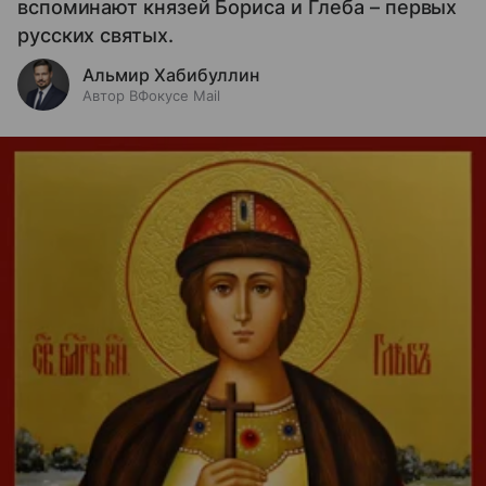
вспоминают князей Бориса и Глеба – первых
русских святых.
Альмир Хабибуллин
Автор ВФокусе Mail