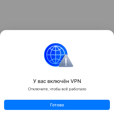
Агентство Associated Press пишет, что
официальный представитель полиции Таиланда
Траиронг Пивпан назвал наиболее вероятной
версию о том, что злоумышленник взял оружие у
У вас включ
ён
V
P
N
кого-то из членов своей семьи.
Отключите, чтобы всё работало
Поделиться
Готово