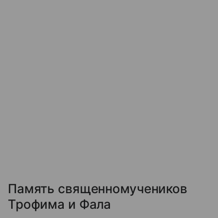
Память священномучеников
Трофима и Фала