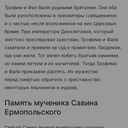
Трофим и Фал были родными братьями. Они оба
были рукоположены в пресвитеры (священники)
и с честью несли возложенное на них Церковью
бремя. При императоре Диоклетиане, который
жестоко преследовал христиан, Трофима и Фала
схватили и привели на суд к правителю Лаодикии,
где они жили. Тот велел побить братьев камнями,
но камни летели в их мучителей. Тогда Трофима
и Фала приказали распять. Их мужество
перед смертью обратило с христианство
некоторых язычников и иудеев.
Память мученика Савина
Ермопольского
Святой Савин правил египетским городом