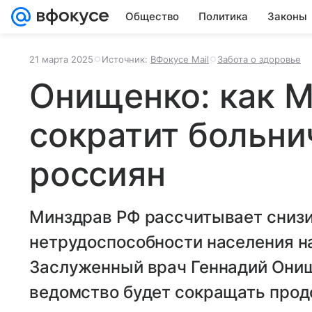
Общество
Политика
Законы
21 марта 2025
Источник:
ВФокусе Mail
Забота о здоровье
Онищенко: как 
сократит больни
россиян
Минздрав РФ рассчитывает снизи
нетрудоспособности населения на
Заслуженный врач Геннадий Онищ
ведомство будет сокращать прод