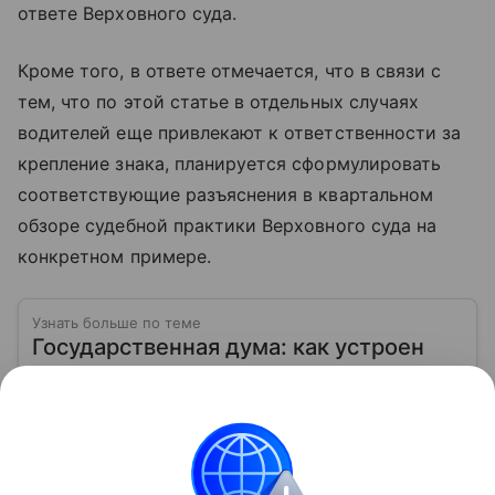
ответе Верховного суда.
Кроме того, в ответе отмечается, что в связи с
тем, что по этой статье в отдельных случаях
водителей еще привлекают к ответственности за
крепление знака, планируется сформулировать
соответствующие разъяснения в квартальном
обзоре судебной практики Верховного суда на
конкретном примере.
Узнать больше по теме
Государственная дума: как устроен
главный законодательный орган
России
Государственная дума — это сердце
законотворчества в России. Именно здесь
создаются федеральные законы, которые касаются