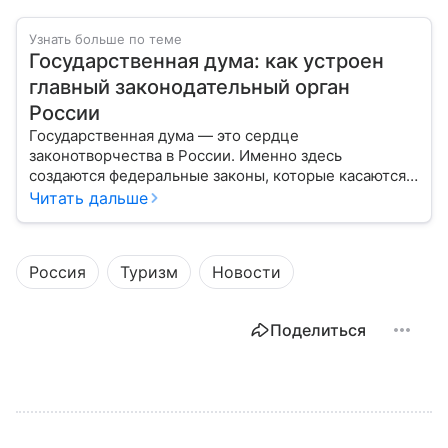
Узнать больше по теме
Государственная дума: как устроен
главный законодательный орган
России
Государственная дума — это сердце
законотворчества в России. Именно здесь
создаются федеральные законы, которые касаются
жизни каждого гражданина: от образования и
Читать дальше
медицины до налогов и внешней политики. В статье
разберем, как устроена Дума.
Россия
Туризм
Новости
Поделиться