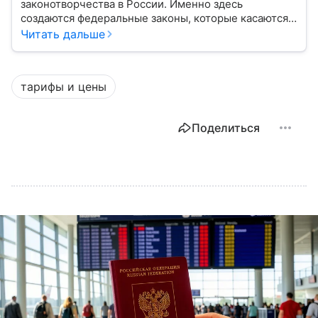
законотворчества в России. Именно здесь
создаются федеральные законы, которые касаются
жизни каждого гражданина: от образования и
Читать дальше
медицины до налогов и внешней политики. В статье
разберем, как устроена Дума.
тарифы и цены
Поделиться