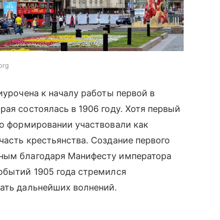
org
иурочена к началу работы первой в
ая состоялась в 1906 году. Хотя первый
го формировании участвовали как
часть крестьянства. Создание первого
жным благодаря Манифесту императора
обытий 1905 года стремился
жать дальнейших волнений.