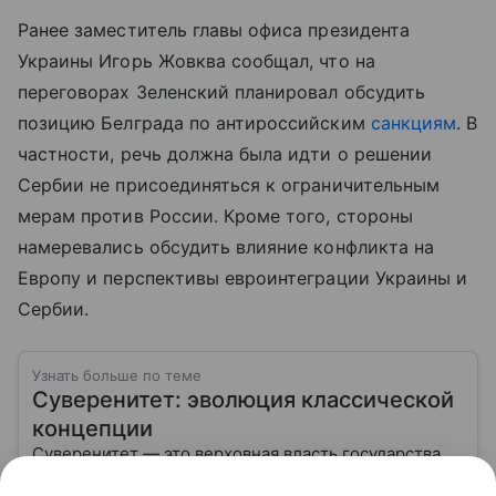
Ранее заместитель главы офиса президента
Украины Игорь Жовква сообщал, что на
переговорах Зеленский планировал обсудить
позицию Белграда по антироссийским
санкциям
. В
частности, речь должна была идти о решении
Сербии не присоединяться к ограничительным
мерам против России. Кроме того, стороны
намеревались обсудить влияние конфликта на
Европу и перспективы евроинтеграции Украины и
Сербии.
Узнать больше по теме
Суверенитет: эволюция классической
концепции
Суверенитет — это верховная власть государства
над своей территорией и населением,