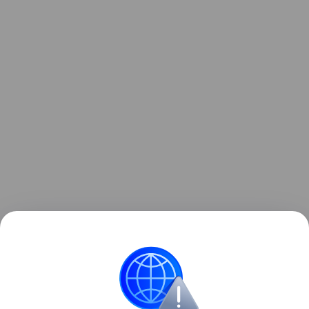
Агентство Associated Press пишет, что
официальный представитель полиции Таиланда
Траиронг Пивпан назвал наиболее вероятной
версию о том, что злоумышленник взял оружие у
кого-то из членов своей семьи.