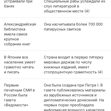
устраивали при
Специальные рабы услаждали их
банях
слух литературой в
общественном месте (4)
Александрийская
Она насчитывала более 700 000
библиотека
папирусных свитков
имела самое
крупное
собрание книг
В Японии все
Страна входит в первую пятерку
население умеет
мировых держав по числу
грамотно читать
книжных изданий, имеет
и писать
стопроцентную грамотность (4)
Первым
Она была создана при Петре I. В
печатным СМИ в
газете публиковались материалы
России была
из зарубежных источников и
газета
дипломатических донесений. На
«Ведомости»
первых порах преобладала
информация военного характера