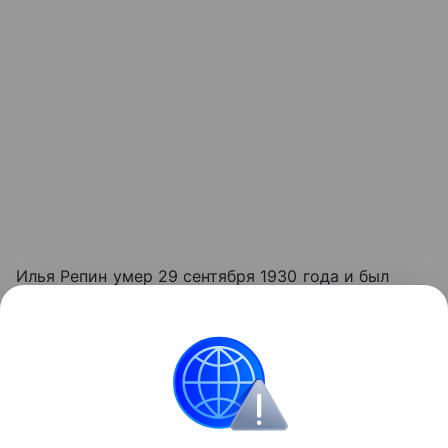
Илья Репин умер 29 сентября 1930 года и был
похоронен на территории усадьбы; в доме
продолжали жить его старшая дочь и сын. Всего в
"Пенатах" Репин прожил и проработал почти 30
лет. На реставрацию музей закрылся осенью 2024
года.