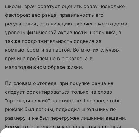
школы, врач советует оценить сразу несколько
факторов: вес ранца, правильность его
регулировки, организацию рабочего места дома,
уровень физической активности школьника, а
также продолжительность сидения за
компьютером и за партой. Во многих случаях
причина проблем не в рюкзаке, а в
малоподвижном образе жизни.
По словам ортопеда, при покупке ранца не
следует ориентироваться только на слово
"ортопедический" на этикетке. Главное, чтобы
рюкзак был легким, подходил школьнику по
размеру и не был перегружен лишними вещами.
Кроме того, подчеркивает врач, для здоровья
позвоночника ребенку необходима регулярная