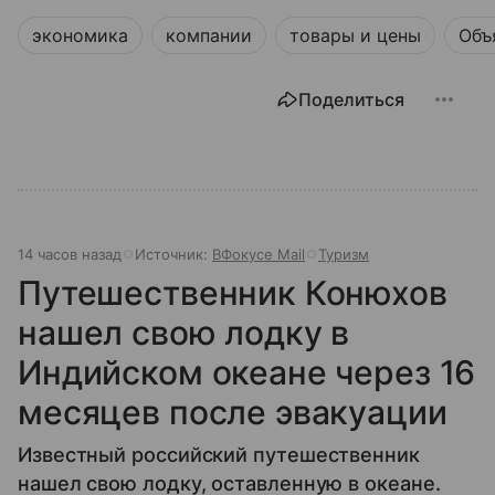
экономика
компании
товары и цены
Объ
Поделиться
14 часов назад
Источник:
ВФокусе Mail
Туризм
Путешественник Конюхов
нашел свою лодку в
Индийском океане через 16
месяцев после эвакуации
Известный российский путешественник
нашел свою лодку, оставленную в океане.