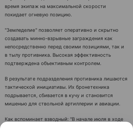
время экипаж на максимальной скорости
покидает огневую позицию.
"Земледелие" позволяет оперативно и скрытно
создавать минно-взрывные заграждения как
непосредственно перед своими позициями, так и
в тылу противника. Высокая эффективность
подтверждена объективным контролем.
В результате подразделения противника лишаются
тактической инициативы. Их бронетехника
подрывается, сбивается в кучу и становится
мишенью для ствольной артиллерии и авиации.
Как вспоминает взводный: "В начале июля в ходе
боевой работы были созданы два минных поля -