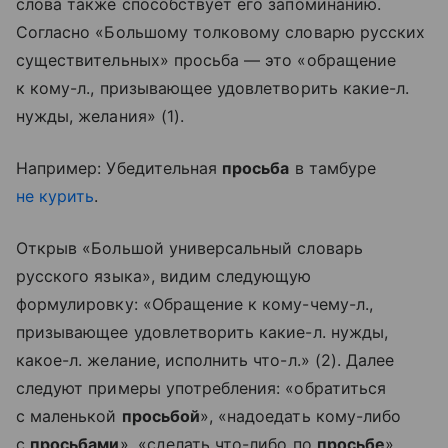
слова также способствует его запоминанию.
Согласно «Большому толковому словарю русских
существительных» просьба — это «обращение
к кому-л., призывающее удовлетворить какие-л.
нужды, желания» (1).
Например: Убедительная
просьба
в тамбуре
не курить
.
Открыв «Большой универсальный словарь
русского языка», видим следующую
формулировку: «Обращение к кому-чему-л.,
призывающее удовлетворить какие-л. нужды,
какое-л. желание, исполнить что-л.» (2). Далее
следуют примеры употребления: «обратиться
с маленькой
просьбой
», «надоедать кому-либо
с
просьбами
», «сделать что-либо по
просьбе
»