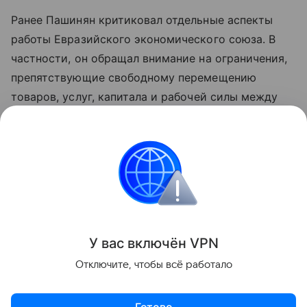
Ранее Пашинян критиковал отдельные аспекты
работы Евразийского экономического союза. В
частности, он обращал внимание на ограничения,
препятствующие свободному перемещению
товаров, услуг, капитала и рабочей силы между
странами объединения. По мнению премьера,
такие меры снижают предсказуемость условий
для бизнеса и эффективность интеграции.
Азербайджан
Армения
Внешняя политика
Поделиться
У вас включ
ён
V
P
N
Отключите, чтобы всё работало