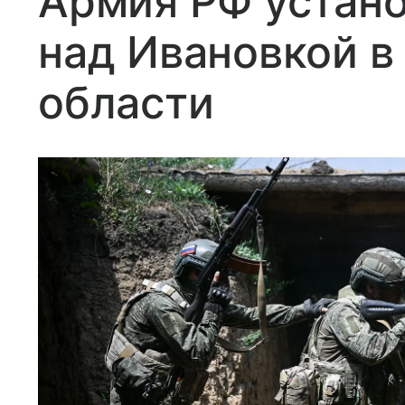
Армия РФ устано
над Ивановкой в
области