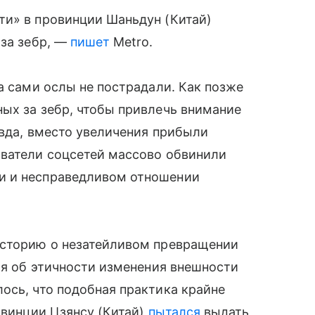
ти» в провинции Шаньдун (Китай)
 за зебр, —
пишет
Metro.
а сами ослы не пострадали. Как позже
ых за зебр, чтобы привлечь внимание
авда, вместо увеличения прибыли
ователи соцсетей массово обвинили
и и несправедливом отношении
историю о незатейливом превращении
сия об этичности изменения внешности
ось, что подобная практика крайне
овинции Цзянсу (Китай)
пытался
выдать