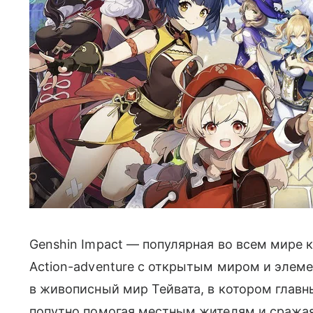
Genshin Impact — популярная во всем мире 
Action-adventure с открытым миром и элеме
в живописный мир Тейвата, в котором главн
попутно помогая местным жителям и сража