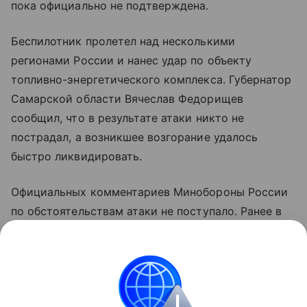
пока официально не подтверждена.
Беспилотник пролетел над несколькими
регионами России и нанес удар по объекту
топливно-энергетического комплекса. Губернатор
Самарской области Вячеслав Федорищев
сообщил, что в результате атаки никто не
пострадал, а возникшее возгорание удалось
быстро ликвидировать.
Официальных комментариев Минобороны России
по обстоятельствам атаки не поступало. Ранее в
ведомстве сообщали об уничтожении украинского
беспилотника над территорией Самарской
области.