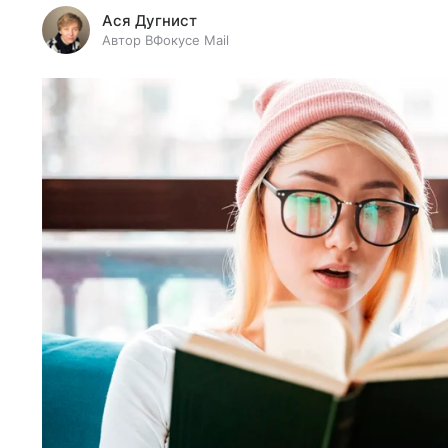
Ася Дугнист
Автор ВФокусе Mail