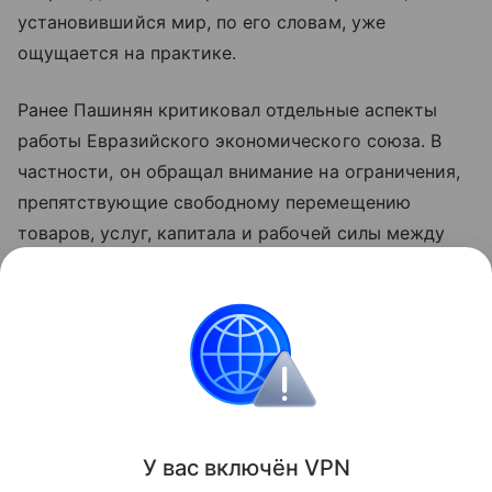
установившийся мир, по его словам, уже
ощущается на практике.
Ранее Пашинян критиковал отдельные аспекты
работы Евразийского экономического союза. В
частности, он обращал внимание на ограничения,
препятствующие свободному перемещению
товаров, услуг, капитала и рабочей силы между
странами объединения. По мнению премьера,
такие меры снижают предсказуемость условий
для бизнеса и эффективность интеграции.
Азербайджан
Армения
Внешняя политика
Поделиться
У вас включ
ён
V
P
N