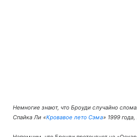
Немногие знают, что Броуди случайно слома
Спайка Ли «
Кровавое лето Сэма
» 1999 года
Напомним, что Броуди претендует на «Оска