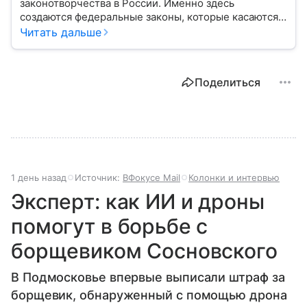
законотворчества в России. Именно здесь
создаются федеральные законы, которые касаются
жизни каждого гражданина: от образования и
Читать дальше
медицины до налогов и внешней политики. В статье
разберем, как устроена Дума.
Поделиться
1 день назад
Источник:
ВФокусе Mail
Колонки и интервью
Эксперт: как ИИ и дроны
помогут в борьбе с
борщевиком Сосновского
В Подмосковье впервые выписали штраф за
борщевик, обнаруженный с помощью дрона