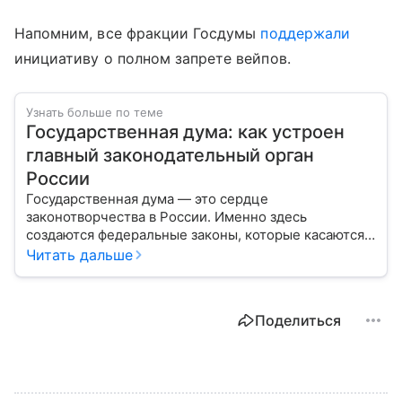
Напомним, все фракции Госдумы
поддержали
инициативу о полном запрете вейпов.
Узнать больше по теме
Государственная дума: как устроен
главный законодательный орган
России
Государственная дума — это сердце
законотворчества в России. Именно здесь
создаются федеральные законы, которые касаются
жизни каждого гражданина: от образования и
Читать дальше
медицины до налогов и внешней политики. В статье
разберем, как устроена Дума.
Поделиться