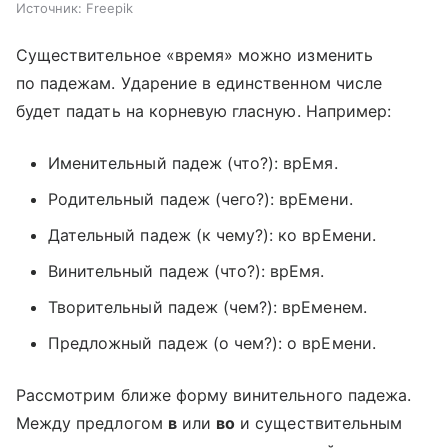
Источник:
Freepik
Существительное «время» можно изменить
по падежам. Ударение в единственном числе
будет падать на корневую гласную. Например:
Именительный падеж (что?): врЕмя.
Родительный падеж (чего?): врЕмени.
Дательный падеж (к чему?): ко врЕмени.
Винительный падеж (что?): врЕмя.
Творительный падеж (чем?): врЕменем.
Предложный падеж (о чем?): о врЕмени.
Рассмотрим ближе форму винительного падежа.
Между предлогом
в
или
во
и существительным