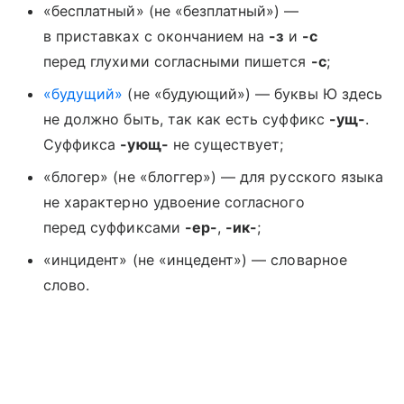
«бесплатный» (не «безплатный») —
в приставках с окончанием на
-з
и
-с
перед глухими согласными пишется
-с
;
«будущий»
(не «будующий») — буквы Ю здесь
не должно быть, так как есть суффикс
-ущ-
.
Суффикса
-ующ-
не существует;
«блогер» (не «блоггер») — для русского языка
не характерно удвоение согласного
перед суффиксами
-ер-
,
-ик-
;
«инцидент» (не «инцедент») — словарное
слово.