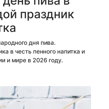
день пива в
дой праздник
тка
ародного дня пива.
ка в честь пенного напитка и
ии и мире в 2026 году.