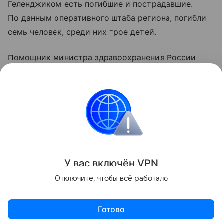
Геленджиком есть погибшие и пострадавшие.
По данным оперативного штаба региона, погибли
семь человек, среди них трое детей.
Помощник министра здравоохранения России
Алексей Кузнецов уточнил, что 21 человек
госпитализирован, еще 37 пострадавшим помощь
оказали амбулаторно.
Украина
Россия
ООН
Вооруженные конф
Поделиться
У вас включ
ён
V
P
N
Отключите, чтобы всё работало
Готово