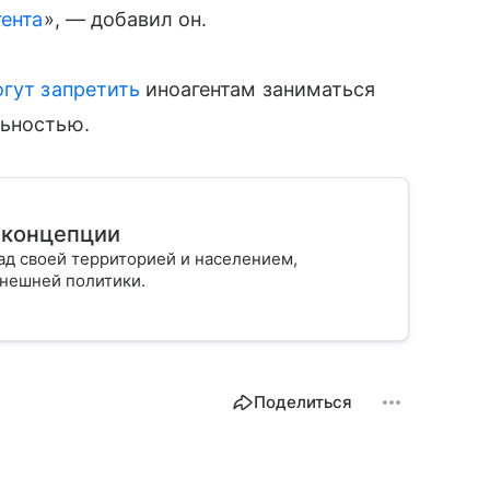
гента
», — добавил он.
гут запретить
иноагентам заниматься
льностью.
 концепции
ад своей территорией и населением,
внешней политики.
Поделиться