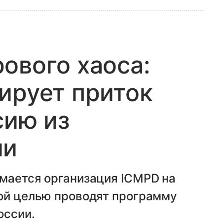
ового хаоса:
ирует приток
сию из
ии
имается организация ICMPD на
кой целью проводят программу
оссии.