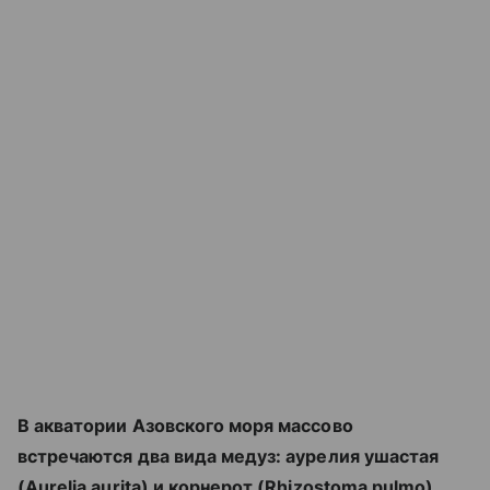
В акватории Азовского моря массово
встречаются два вида медуз: аурелия ушастая
(Aurelia aurita) и корнерот (Rhizostoma pulmo).