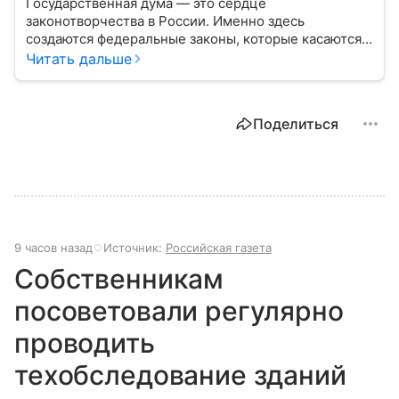
Государственная дума — это сердце
законотворчества в России. Именно здесь
создаются федеральные законы, которые касаются
жизни каждого гражданина: от образования и
Читать дальше
медицины до налогов и внешней политики. В статье
разберем, как устроена Дума.
Поделиться
9 часов назад
Источник:
Российская газета
Собственникам
посоветовали регулярно
проводить
техобследование зданий